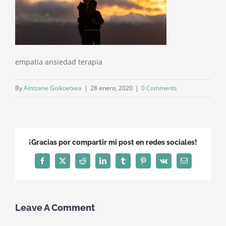
empatia ansiedad terapia
By
Aintzane Goikoetxea
|
28 enero, 2020
|
0 Comments
¡Gracias por compartir mi post en redes sociales!
Facebook
X
Reddit
LinkedIn
Tumblr
Pinterest
Vk
Email
Leave A Comment