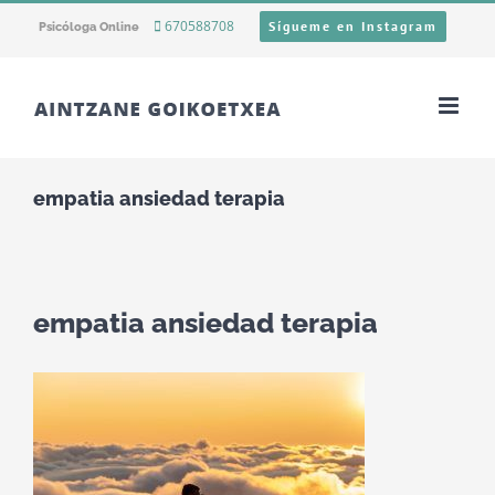
Skip
670588708
Sígueme en Instagram
Psicóloga Online
to
content
empatia ansiedad terapia
empatia ansiedad terapia